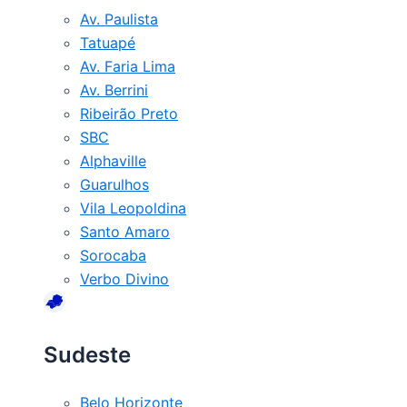
Av. Paulista
Tatuapé
Av. Faria Lima
Av. Berrini
Ribeirão Preto
SBC
Alphaville
Guarulhos
Vila Leopoldina
Santo Amaro
Sorocaba
Verbo Divino
Sudeste
Belo Horizonte